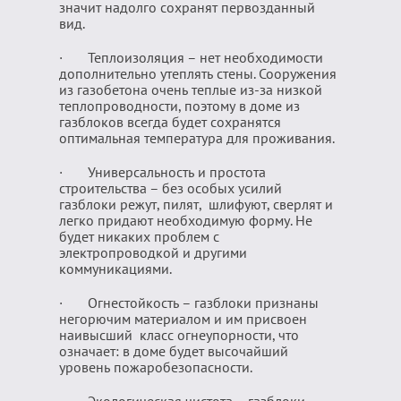
значит надолго сохранят первозданный
вид.
· Теплоизоляция – нет необходимости
дополнительно утеплять стены. Сооружения
из газобетона очень теплые из-за низкой
теплопроводности, поэтому в доме из
газблоков всегда будет сохранятся
оптимальная температура для проживания.
· Универсальность и простота
строительства – без особых усилий
газблоки режут, пилят, шлифуют, сверлят и
легко придают необходимую форму. Не
будет никаких проблем с
электропроводкой и другими
коммуникациями.
· Огнестойкость – газблоки признаны
негорючим материалом и им присвоен
наивысший класс огнеупорности, что
означает: в доме будет высочайший
уровень пожаробезопасности.