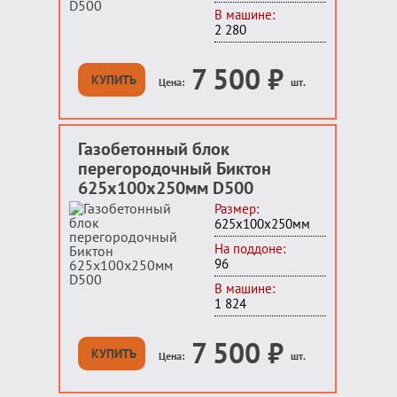
В машине:
2 280
7 500
₽
КУПИТЬ
Цена:
шт.
Газобетонный блок
перегородочный Биктон
625x100x250мм D500
Размер:
625x100x250мм
На поддоне:
96
В машине:
1 824
7 500
₽
КУПИТЬ
Цена:
шт.