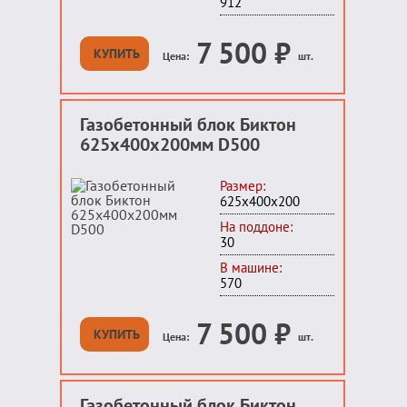
912
7 500
₽
КУПИТЬ
Цена:
шт.
Газобетонный блок Биктон
625x400x200мм D500
Размер:
625х400х200
На поддоне:
30
В машине:
570
7 500
₽
КУПИТЬ
Цена:
шт.
Газобетонный блок Биктон