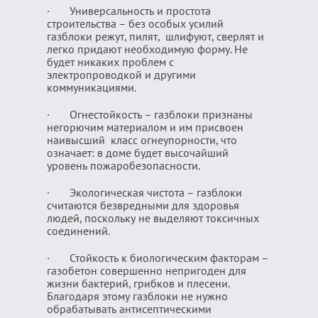
· Универсальность и простота
строительства – без особых усилий
газблоки режут, пилят, шлифуют, сверлят и
легко придают необходимую форму. Не
будет никаких проблем с
электропроводкой и другими
коммуникациями.
· Огнестойкость – газблоки признаны
негорючим материалом и им присвоен
наивысший
класс огнеупорности, что
означает: в доме будет высочайший
уровень пожаробезопасности.
· Экологическая чистота – газблоки
считаются безвредными для здоровья
людей, поскольку не выделяют токсичных
соединений.
· Стойкость к биологическим факторам –
газобетон совершенно непригоден для
жизни бактерий, грибков и плесени.
Благодаря этому газблоки не нужно
обрабатывать антисептическими