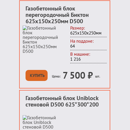
Газобетонный блок
перегородочный Биктон
625x150x250мм D500
Размер:
625x150x250мм
На поддоне:
64
В машине:
1 216
7 500
₽
КУПИТЬ
Цена:
шт.
Газобетонный блок Uniblock
стеновой D500 625*300*200