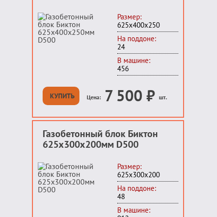
Размер:
625х400х250
На поддоне:
24
В машине:
456
7 500
₽
КУПИТЬ
Цена:
шт.
Газобетонный блок Биктон
625x300x200мм D500
Размер:
625х300х200
На поддоне:
48
В машине: