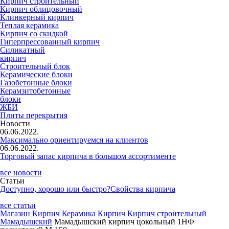
Кирпич строительный
Кирпич облицовочный
Клинкерный кирпич
Теплая керамика
Кирпич со скидкой
Гиперпрессованный кирпич
Силикатный
кирпич
Строительный блок
Керамические блоки
Газобетонные блоки
Керамзитобетонные
блоки
ЖБИ
Плиты перекрытия
Новости
06.06.2022.
Максимально ориентируемся на клиентов
06.06.2022.
Торговый запас кирпича в большом ассортименте
все новости
Статьи
Доступно, хорошо или быстро?
Свойства кирпича
все статьи
Магазин Кирпич Керамика
Кирпич
Кирпич строительный
Мамадышский
Мамадышский кирпич цокольный 1НФ