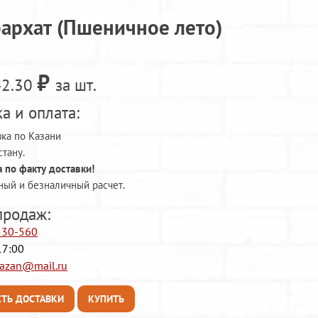
архат (Пшеничное лето)
₽
42.30
за шт.
а и оплата:
ка по Казани
стану.
 по факту доставки!
ный и безналичный расчет.
продаж:
-530-560
17:00
kazan@mail.ru
ТЬ ДОСТАВКИ
КУПИТЬ