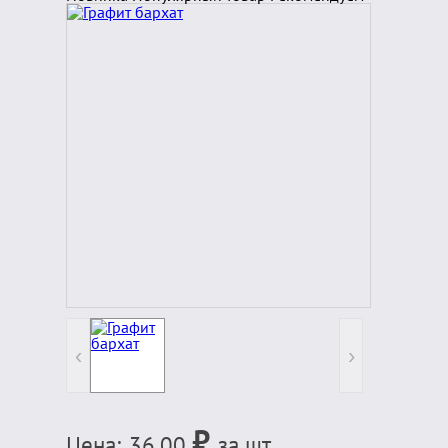
‹
›
₽
Цена:
36.00
за шт.